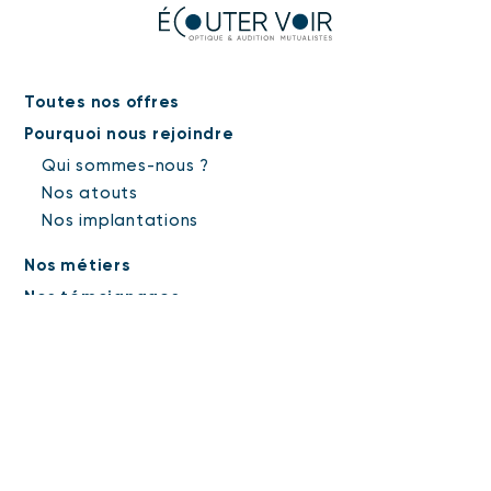
Toutes nos offres
Pourquoi nous rejoindre
Qui sommes-nous ?
Nos atouts
Nos implantations
Nos métiers
Nos témoignages
Candidature spontanée
Mentions légales
Protection des données personnelles
Suivez
-nous