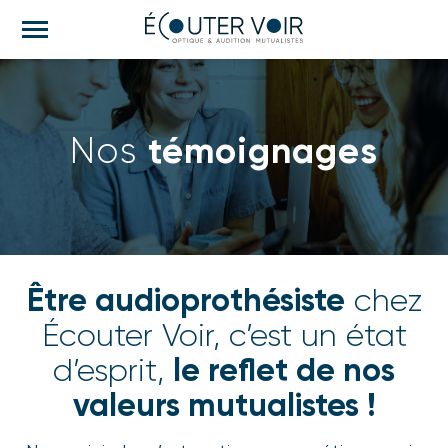
M
e
n
u
témoignages
Nos
Être audioprothésiste
chez
Écouter Voir, c’est un état
le reflet de nos
d’esprit,
valeurs mutualistes !