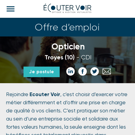
M
e
n
Offre d’emploi
u
Opticien
Troyes (10)
CDI
Partager
Partager
Partager
Partager
Je postule
sur
sur
sur
par
LinkedIn
Facebook
Twitter
email
Rejoindre
Ecouter Voir
, c’est choisir d’exercer votre
métier différemment et d’offrir une prise en charge
de qualité à vos clients. C’est pratiquer son métier
au sein d’une entreprise sociale et solidaire aux
fortes valeurs humaines, la seule enseigne dont les