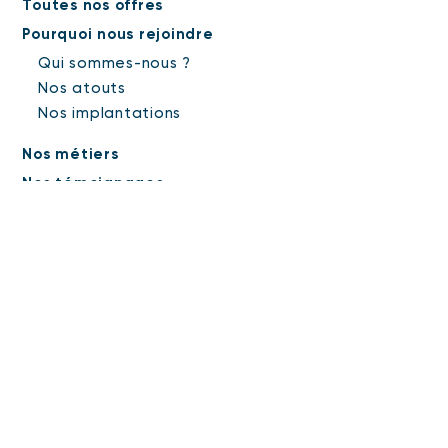
Toutes nos offres
Pourquoi nous rejoindre
Qui sommes-nous ?
Nos atouts
Nos implantations
Nos métiers
Nos témoignages
Candidature spontanée
Mentions légales
Protection des données personnelles
Suivez
-nous
facebook
instagram
linkedin
twitter
ecoutervoir.fr