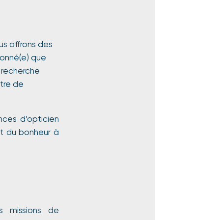
us offrons des
ionné(e) que
a recherche
ntre de
ces d’opticien
t du bonheur à
es missions de