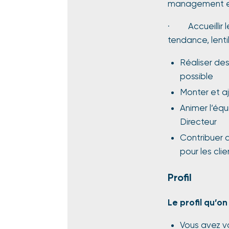
management et
· Accueillir le
tendance, lentil
Réaliser de
possible
Monter et aj
Animer l’éq
Directeur
Contribuer a
pour les cli
Profil
Le profil qu’on
Vous avez v