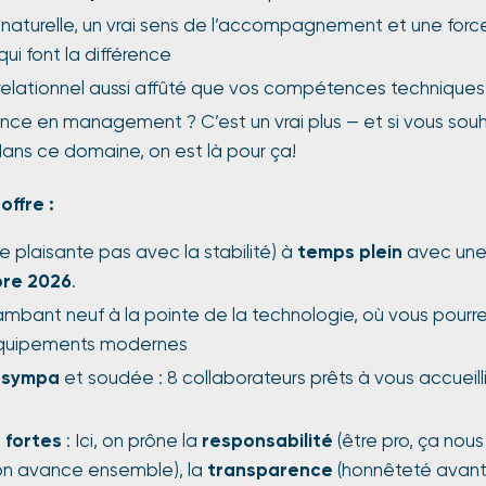
naturelle, un vrai sens de l’accompagnement et une forc
qui font la différence
relationnel aussi affûté que vos compétences techniques
nce en management ? C’est un vrai plus — et si vous souh
dans ce domaine, on est là pour ça!
offre :
e plaisante pas avec la stabilité) à
temps plein
avec une
re 2026
.
ambant neuf à la pointe de la technologie, où vous pourrez
quipements modernes
 sympa
et soudée : 8 collaborateurs prêts à vous accueilli
 fortes
: Ici, on prône la
responsabilité
(être pro, ça nous 
on avance ensemble), la
transparence
(honnêteté avant 