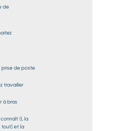
e de
aitez
 prise de poste
 travailler
r à bras
connaît !), la
tout) et la