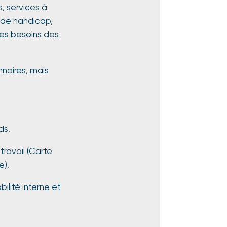
, services à
 de handicap,
 des besoins des
onnaires, mais
ds.
ravail (Carte
e).
lité interne et