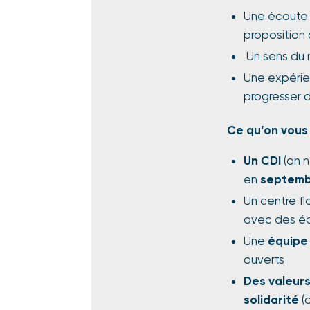
Une écoute 
proposition 
Un sens du 
Une expérie
progresser 
Ce qu’on vous 
Un CDI
(on n
en
septemb
Un centre fl
avec des é
Une
équipe
ouverts
Des valeurs
solidarité
(