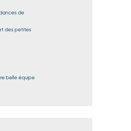
endances de
t des petites
tre belle équipe