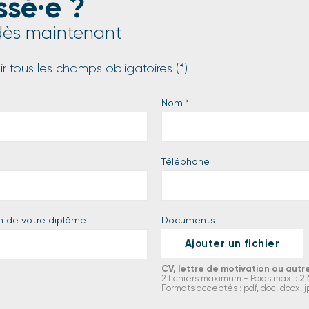
ssé·e ?
ès maintenant
r tous les champs obligatoires (*)
Nom
*
Téléphone
n de votre diplôme
Documents
Ajouter un fichier
CV, lettre de motivation ou autr
2 fichiers maximum - Poids max. :
2
Formats acceptés : pdf, doc, docx, 