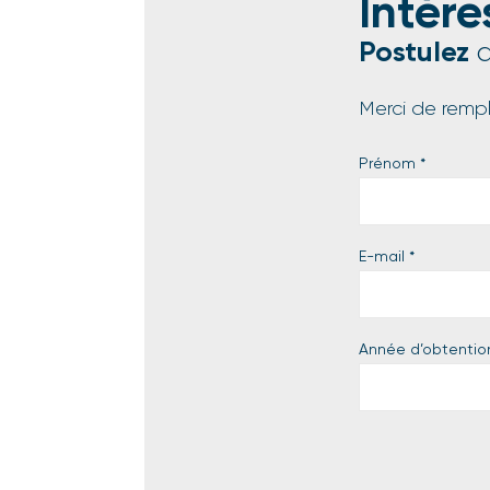
Intére
Postulez
d
Merci de rempli
Prénom
*
E-mail
*
Année d’obtentio