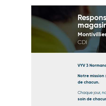
Respons
magasi
Montivillier
CDI
VYV 3 Normand
Notre mission 
de chacun.
Chaque jour, n
soin de chacu