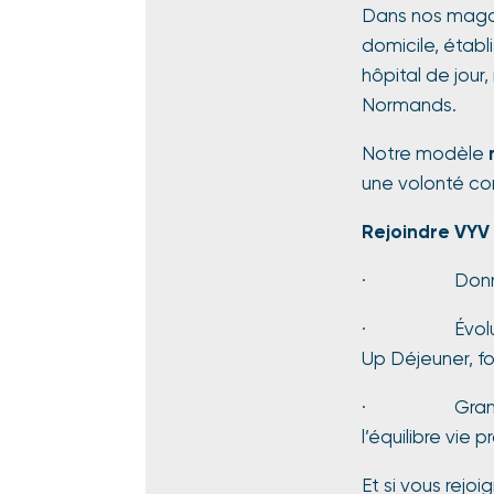
Dans nos magas
domicile, étab
hôpital de jour
Normands.
Notre modèle
une volonté co
Rejoindre VYV 
· Donner du s
· Évoluer dans
Up Déjeuner, fo
· Grandir dans
l’équilibre vie p
Et si vous rejoi