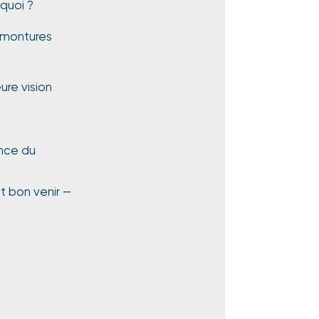
quoi ?
 (montures
re vision
ence du
t bon venir —