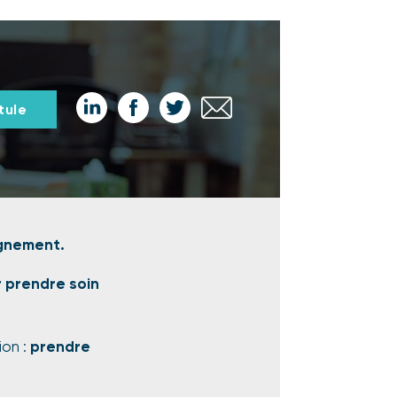
Partager
Partager
Partager
Partager
tule
sur
sur
sur
par
LinkedIn
Facebook
Twitter
email
agnement.
r prendre soin
ion :
prendre