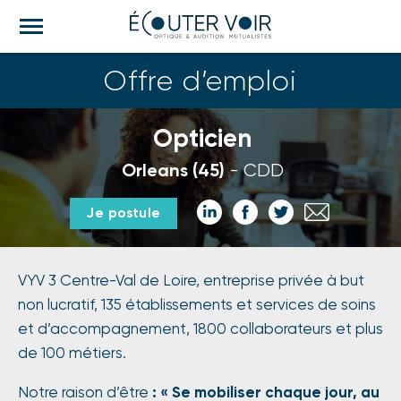
M
e
n
Offre d’emploi
u
Opticien
Orleans (45)
CDD
Partager
Partager
Partager
Partager
Je postule
sur
sur
sur
par
LinkedIn
Facebook
Twitter
email
VYV 3 Centre-Val de Loire, entreprise privée à but
non lucratif, 135 établissements et services de soins
et d’accompagnement, 1800 collaborateurs et plus
de 100 métiers.
Notre raison d’être
: « Se mobiliser chaque jour, au