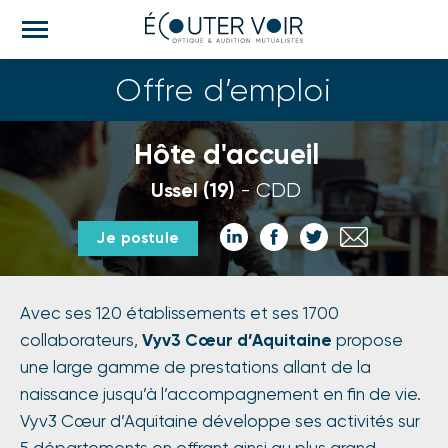
M
e
n
Offre d’emploi
u
Hôte d'accueil
Ussel (19)
CDD
Partager
Partager
Partager
Partager
Je postule
sur
sur
sur
par
LinkedIn
Facebook
Twitter
email
Avec ses 120 établissements et ses 1700
collaborateurs,
Vyv3 Cœur d’Aquitaine
propose
une large gamme de prestations allant de la
naissance jusqu’à l’accompagnement en fin de vie.
Vyv3 Cœur d’Aquitaine développe ses activités sur