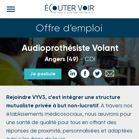
M
e
n
Offre d’emploi
u
Audioprothésiste Volant
Angers (49)
CDI
Partager
Partager
Partager
Partager
Je postule
sur
sur
sur
par
LinkedIn
Facebook
Twitter
email
Rejoindre VYV3, c’est intégrer une structure
mutualiste privée à but non-lucratif
. A travers nos
établissements médicosociaux, nous œuvrons pour
une santé de qualité pour tous en offrant des
réponses de proximité, personnalisées et adaptées