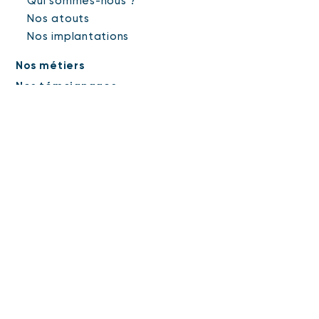
Qui sommes-nous ?
Nos atouts
Nos implantations
Nos métiers
Nos témoignages
Candidature spontanée
Mentions légales
Protection des données personnelles
Suivez
-nous
facebook
instagram
linkedin
twitter
ecoutervoir.fr