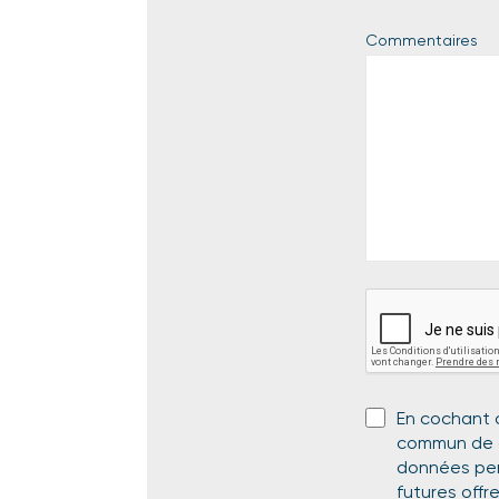
Commentaires
En cochant c
commun de c
données per
futures offr