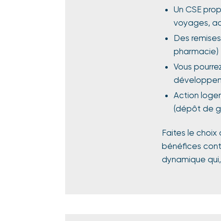
Un CSE prop
voyages, a
Des remises 
pharmacie)
Vous pourrez
développe
Action logem
(dépôt de g
Faites le choix
bénéfices contr
dynamique qui,