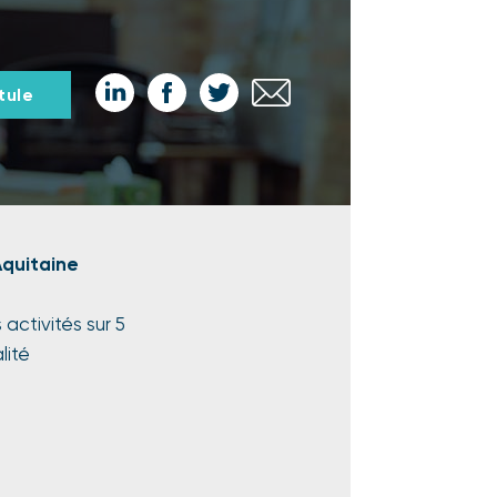
Partager
Partager
Partager
Partager
tule
sur
sur
sur
par
LinkedIn
Facebook
Twitter
email
Aquitaine
ctivités sur 5
lité