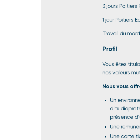
3 jours Poitier
1 jour Poitiers E
Travail du mard
Profil
Vous êtes titul
nos valeurs mut
Nous vous off
Un environne
d’audioprot
présence d’
Une rémunér
Une carte ti