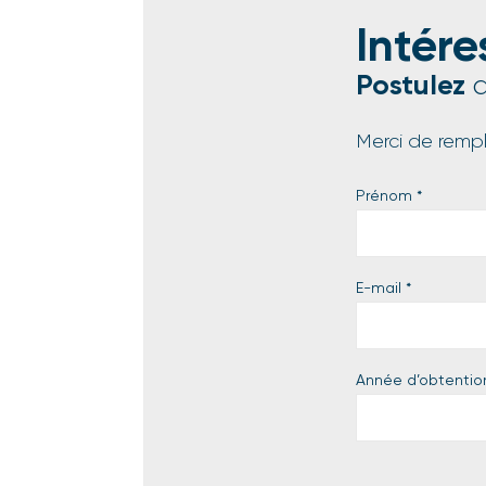
Intére
Postulez
d
Merci de rempli
Prénom
*
E-mail
*
Année d’obtentio