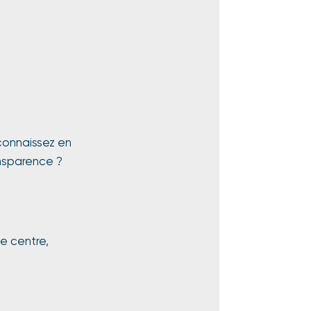
econnaissez en
ansparence ?
e centre,