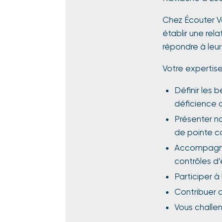
Chez Écouter Vo
établir une rel
répondre à leur
Votre expertis
Définir les 
déficience a
Présenter no
de pointe co
Accompagner
contrôles d’
Participer 
Contribuer 
Vous challen