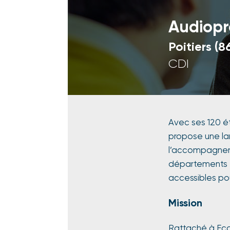
Audiopr
Poitiers (8
CDI
Avec ses 120 é
propose une la
l’accompagneme
départements e
accessibles pou
Mission
Rattaché à Ecou