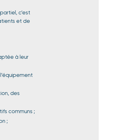
artiel, c’est
tients et de
aptée à leur
, l’équipement
ion, des
tifs communs ;
on ;