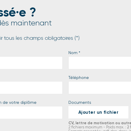
ssé·e ?
ès maintenant
r tous les champs obligatoires (*)
Nom
*
Téléphone
n de votre diplôme
Documents
Ajouter un fichier
CV, lettre de motivation ou autr
2 fichiers maximum - Poids max. :
2